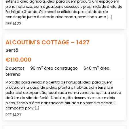
extensa área agrícola, ideal para quem procura um espaço em
plena natureza, com água, bons acessos e proximidade à vila de
Pedrógão Grande. O terreno beneficia de possibilidade de
construção junto à estrada alcatroada, permitindo uma […]
REF.1422
Previous
Nex
ALCOUTIM´S COTTAGE – 1427
Sertã
€110.000
2
2
2 quartos
96 m
área construção
640 m
área
terreno
Moradia para venda no centro de Portugal, ideal para quem
procura uma casa de aldeia pronta a habitar, com terreno e
potencial de expansão, localizada numa zona tranquila, a cerca
de 3 km da vila da Sertã! A habitação desenvolve-se em dois
pisos, sendo a área habitacional situada no primeiro andar. É
composta por 2 […]
REF.1427