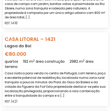
casa de campo com jardim, bonitas vistas e proximidade ao Rio
Zêzere, numa zona tranquila e rodeada pela natureza. A
propriedade é composta por um único artigo urbano com 800 m²
de área total, […]
REF.1418
Previous
Nex
CASA LITORAL – 1421
Lagoa do Boi
€80.000
2
2
quartos
192 m
área construção
2982 m
área
terreno
Casa rústica para venda no centro de Portugal, com terreno, poço
e excelente potencial de reabilitação, localizada numa zona rural
tranquila a poucos minutos da Praia do Osso da Baleia e da
cidade da Figueira da Foz! Esta propriedade destaca-se pela sua
localização privilegiada, proporcionando a rara combinação
entre a tranquilidade do campo e a […]
REF.1421