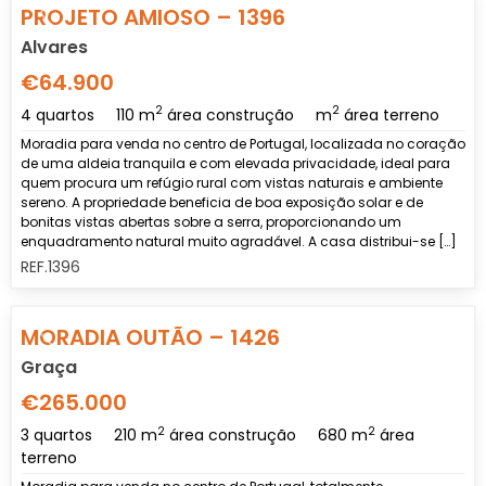
Previous
Nex
PROJETO AMIOSO – 1396
Alvares
€64.900
2
2
4 quartos
110 m
área construção
m
área terreno
Moradia para venda no centro de Portugal, localizada no coração
de uma aldeia tranquila e com elevada privacidade, ideal para
quem procura um refúgio rural com vistas naturais e ambiente
sereno. A propriedade beneficia de boa exposição solar e de
bonitas vistas abertas sobre a serra, proporcionando um
enquadramento natural muito agradável. A casa distribui-se […]
REF.1396
Previous
Nex
MORADIA OUTÃO – 1426
Graça
€265.000
2
2
3 quartos
210 m
área construção
680 m
área
terreno