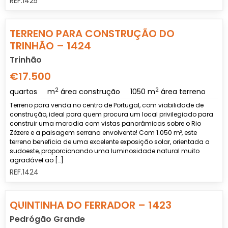
REF.1425
Previous
Nex
TERRENO PARA CONSTRUÇÃO DO
TRINHÃO – 1424
Trinhão
€17.500
2
2
quartos
m
área construção
1050 m
área terreno
Terreno para venda no centro de Portugal, com viabilidade de
construção, ideal para quem procura um local privilegiado para
construir uma moradia com vistas panorâmicas sobre o Rio
Zêzere e a paisagem serrana envolvente! Com 1.050 m², este
terreno beneficia de uma excelente exposição solar, orientada a
sudoeste, proporcionando uma luminosidade natural muito
agradável ao […]
REF.1424
Previous
Nex
QUINTINHA DO FERRADOR – 1423
Pedrógão Grande