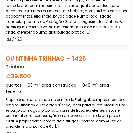
Moradia para venda no centro de Portugal, totalmente
remodelada com materiais de elevada qualidade, ideal para
quem procura uma casa pronta a habitar, com jardim, excelentes
acabamentos, eficiência, privacidade e uma localização
tranquila, próxima de Pedrógão Grande e Figueiró dos Vinhos! A
habitação desenvolve-se maioritariamente ao nível do rés do
chão, oferecendo uma distribuição prática […]
REF.1426
Previous
Nex
QUINTINHA TRINHÃO – 1425
Trinhão
€39.500
2
2
quartos
65 m
área construção
840 m
área
terreno
Propriedade para venda no centro de Portugal, composta por dois
artigos urbanos e um artigo rústico, ideal para quem procura um
espaço com água própria, árvores de fruto, excelentes vistas e
potencial para recuperação ou desenvolvimento de um projeto
rural. A propriedade integra dois artigos urbanos, com 40 m² de
área de implantação e 65 […]