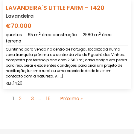
Previous
Nex
LAVANDEIRA´S LITTLE FARM – 1420
Lavandeira
€70.000
2
2
quartos
65 m
área construção
2580 m
área
terreno
Quintinha para venda no centro de Portugal, localizada numa
zona tranquila próxima do centro da vila de Figueiró dos Vinhos,
composta por terreno plano com 2.580 m², casa antiga em pedra
para recuperar e excelentes condições para criar um projeto de
habitação, turismo rural ou uma propriedade de lazer em
contacto com a natureza. A […]
REF.1420
1
2
3
…
15
Próximo »