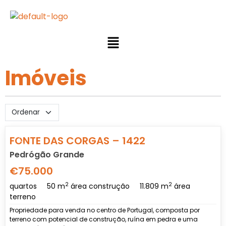
Imóveis
Previous
Nex
FONTE DAS CORGAS – 1422
Pedrógão Grande
€75.000
2
2
quartos
50 m
área construção
11.809 m
área
terreno
Propriedade para venda no centro de Portugal, composta por
terreno com potencial de construção, ruína em pedra e uma