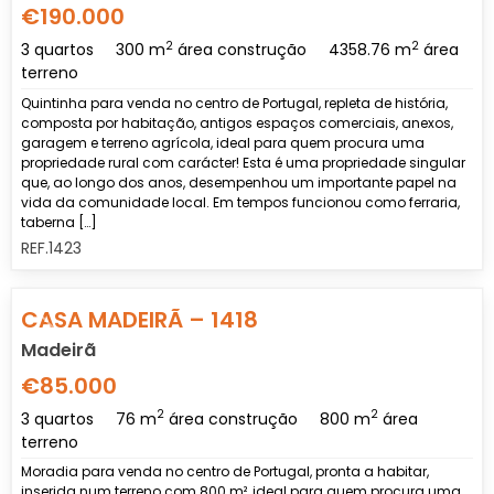
€190.000
2
2
3 quartos
300 m
área construção
4358.76 m
área
terreno
Quintinha para venda no centro de Portugal, repleta de história,
composta por habitação, antigos espaços comerciais, anexos,
garagem e terreno agrícola, ideal para quem procura uma
propriedade rural com carácter! Esta é uma propriedade singular
que, ao longo dos anos, desempenhou um importante papel na
vida da comunidade local. Em tempos funcionou como ferraria,
taberna […]
REF.1423
Previous
Nex
CASA MADEIRÃ – 1418
Madeirã
€85.000
2
2
3 quartos
76 m
área construção
800 m
área
terreno
Moradia para venda no centro de Portugal, pronta a habitar,
inserida num terreno com 800 m², ideal para quem procura uma