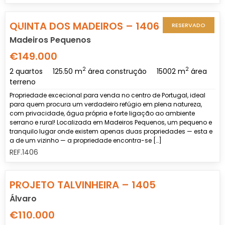
Previous
Nex
QUINTA DOS MADEIROS – 1406
RESERVADO
Madeiros Pequenos
€149.000
2
2
2 quartos
125.50 m
área construção
15002 m
área
terreno
Propriedade excecional para venda no centro de Portugal, ideal
para quem procura um verdadeiro refúgio em plena natureza,
com privacidade, água própria e forte ligação ao ambiente
serrano e rural! Localizada em Madeiros Pequenos, um pequeno e
tranquilo lugar onde existem apenas duas propriedades — esta e
a de um vizinho — a propriedade encontra-se […]
REF.1406
Previous
Nex
PROJETO TALVINHEIRA – 1405
Álvaro
€110.000