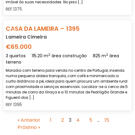
imóvel às suas necessidades. No piso […]
REF.1375
Previous
Nex
CASA DA LAMEIRA – 1395
Lameira Cimeira
€65.000
2
2
3 quartos
115.20 m
área construção
825 m
área
terreno
Moradia com terreno para venda no centro de Portugal, inserida
numa pequena aldeia tranquila, com café e minimercado a
curta distância a pé, ideal para quem procura um ambiente rural
com proximidade a serviços essenciais. Localiza-se a cerca de 5
minutos de carro da Graça e a 10 minutos de Pedrógão Grande e
Figueiró dos […]
REF.1395
« Anterior
1
2
3
4
5
…
15
Próximo »