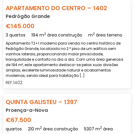
Previous
Nex
APARTAMENTO DO CENTRO – 1402
Pedrógão Grande
€145.000
2
2
3 quartos
194 m
área construção
m
área terreno
Apartamento T2+1 moderno para venda no centro histórico de
Pedrógão Grande, localizado no 2.º piso de um edifício sem
vizinhos laterais, proporcionando maior privacidade,
tranquilidade e conforto no dia a dia. Com uma área generosa
de 194 m², este apartamento destaca-se pelas suas divisões
amplas, excelente luminosidade natural e acabamentos
modernos, sendo ideal para habitação […]
REF.1402
Previous
Nex
QUINTA GALISTEU – 1397
Proença-a-Nova
€67.500
2
2
quartos
210 m
área construção
5307 m
área