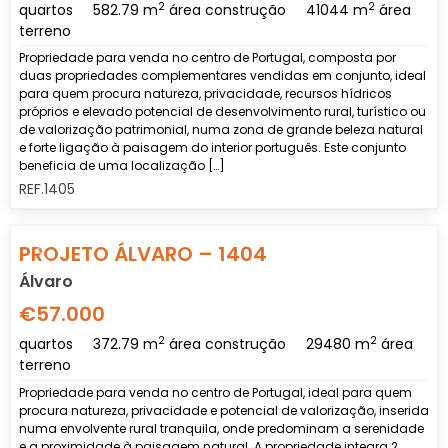
2
2
quartos
582.79 m
área construção
41044 m
área
terreno
Propriedade para venda no centro de Portugal, composta por
duas propriedades complementares vendidas em conjunto, ideal
para quem procura natureza, privacidade, recursos hídricos
próprios e elevado potencial de desenvolvimento rural, turístico ou
de valorização patrimonial, numa zona de grande beleza natural
e forte ligação à paisagem do interior português. Este conjunto
beneficia de uma localização […]
REF.1405
Previous
Nex
PROJETO ÁLVARO – 1404
Álvaro
€57.000
2
2
quartos
372.79 m
área construção
29480 m
área
terreno
Propriedade para venda no centro de Portugal, ideal para quem
procura natureza, privacidade e potencial de valorização, inserida
numa envolvente rural tranquila, onde predominam a serenidade
e a proximidade à paisagem natural. A propriedade integra 2