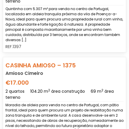
terreno
Quintinha com 5.307 m² para venda no centro de Portugal,
localizada em aldeia tranquila próxima da vila de Proença-a-
Nova, ideal para quem procura uma propriedade rural com vinha,
água abundante e forte ligação à natureza. A propriedade
principal é composta maioritariamente por uma vinha bem
cuidada, distribuída por 3 terraços, onde se encontram também
diversas […]
REF.1397
Previous
Nex
CASINHA AMIOSO – 1375
Amioso Cimeiro
€17.000
2
2
2 quartos
104.20 m
área construção
69 m
área
terreno
Moradia de aldeia para venda no centro de Portugal, com pátio
frontal, ideal para quem procura um projeto de reabilitação numa
zona tranquila e de ambiente rural. A casa desenvolve-se em 2
pisos, necessitando de obras de recuperação, nomeadamente ao
nível do telhado, permitindo ao futuro proprietário adaptar o