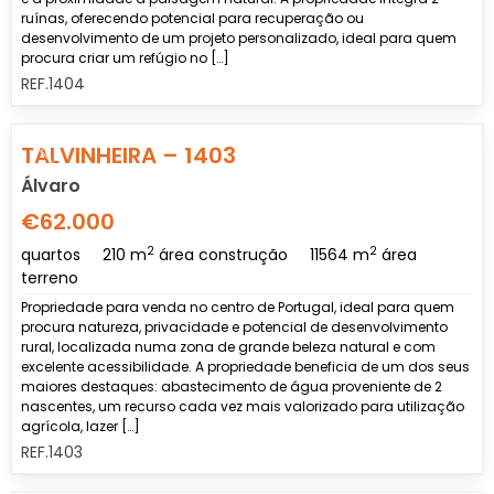
ruínas, oferecendo potencial para recuperação ou
desenvolvimento de um projeto personalizado, ideal para quem
procura criar um refúgio no […]
REF.1404
Previous
Nex
TALVINHEIRA – 1403
Álvaro
€62.000
2
2
quartos
210 m
área construção
11564 m
área
terreno
Propriedade para venda no centro de Portugal, ideal para quem
procura natureza, privacidade e potencial de desenvolvimento
rural, localizada numa zona de grande beleza natural e com
excelente acessibilidade. A propriedade beneficia de um dos seus
maiores destaques: abastecimento de água proveniente de 2
nascentes, um recurso cada vez mais valorizado para utilização
agrícola, lazer […]
REF.1403