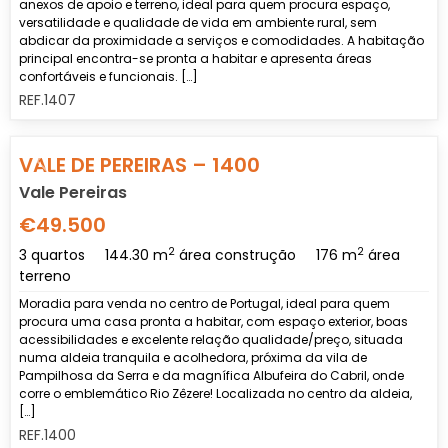
anexos de apoio e terreno, ideal para quem procura espaço,
versatilidade e qualidade de vida em ambiente rural, sem
abdicar da proximidade a serviços e comodidades. A habitação
principal encontra-se pronta a habitar e apresenta áreas
confortáveis e funcionais. […]
REF.1407
Previous
Nex
VALE DE PEREIRAS – 1400
Vale Pereiras
€49.500
2
2
3 quartos
144.30 m
área construção
176 m
área
terreno
Moradia para venda no centro de Portugal, ideal para quem
procura uma casa pronta a habitar, com espaço exterior, boas
acessibilidades e excelente relação qualidade/preço, situada
numa aldeia tranquila e acolhedora, próxima da vila de
Pampilhosa da Serra e da magnífica Albufeira do Cabril, onde
corre o emblemático Rio Zêzere! Localizada no centro da aldeia,
[…]
REF.1400