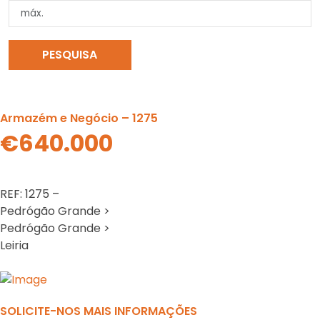
PESQUISA
LIMPAR PESQUISA
Armazém e Negócio – 1275
€640.000
REF: 1275 –
Pedrógão Grande >
Pedrógão Grande >
Leiria
Previous
N
SOLICITE-NOS MAIS INFORMAÇÕES