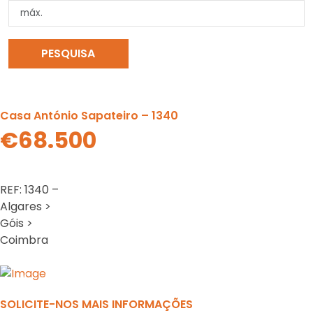
PESQUISA
LIMPAR PESQUISA
Casa António Sapateiro – 1340
€68.500
REF: 1340 –
Algares >
Góis >
Coimbra
Previous
N
SOLICITE-NOS MAIS INFORMAÇÕES