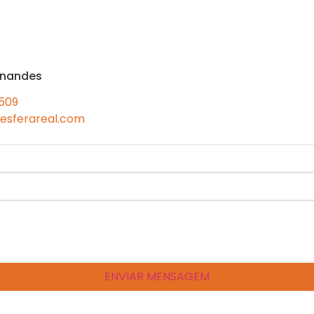
rnandes
 509
esferareal.com
ENVIAR MENSAGEM