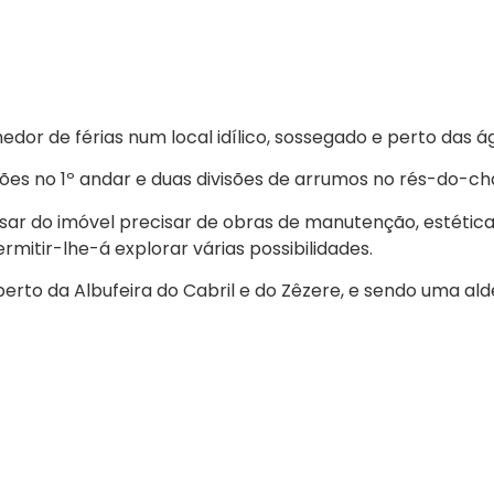
edor de férias num local idílico, sossegado e perto das á
es no 1º andar e duas divisões de arrumos no rés-do-ch
esar do imóvel precisar de obras de manutenção, estétic
mitir-lhe-á explorar várias possibilidades.
perto da Albufeira do Cabril e do Zêzere, e sendo uma ald