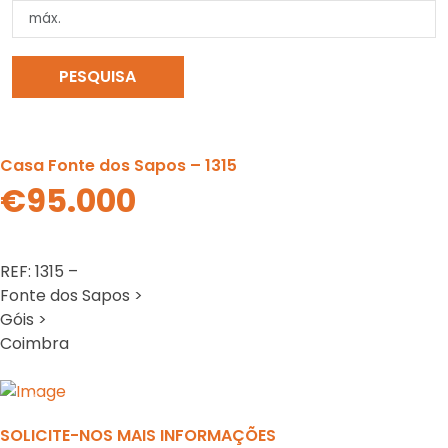
PESQUISA
LIMPAR PESQUISA
Casa Fonte dos Sapos – 1315
€95.000
REF: 1315 –
Fonte dos Sapos >
Góis >
Coimbra
Previous
N
SOLICITE-NOS MAIS INFORMAÇÕES