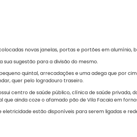
m colocadas novas janelas, portas e portões em alumíni
da sua sugestão para a divisão do mesmo.
 um pequeno quintal, arrecadações e uma adega que por c
dar, quer pelo logradouro traseiro.
possui centro de saúde público, clínica de saúde privada,
nal que ainda coze o afamado pão de Vila Facaia em forno
e eletricidade estão disponíveis para serem ligadas e rede