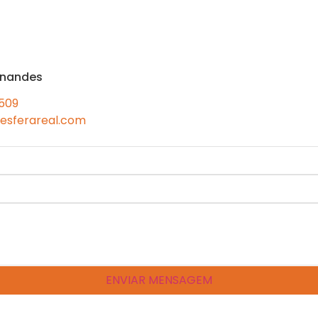
rnandes
 509
esferareal.com
ENVIAR MENSAGEM