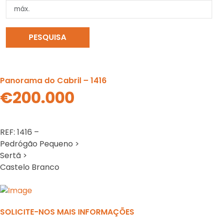
PESQUISA
LIMPAR PESQUISA
Panorama do Cabril – 1416
€200.000
REF: 1416 –
Pedrógão Pequeno >
Sertã >
Castelo Branco
Previous
N
SOLICITE-NOS MAIS INFORMAÇÕES