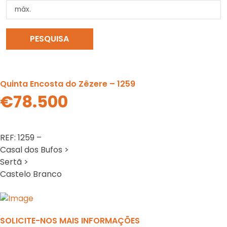
PESQUISA
LIMPAR PESQUISA
Quinta Encosta do Zêzere – 1259
€78.500
REF: 1259 –
Casal dos Bufos >
Sertã >
Castelo Branco
Previous
N
SOLICITE-NOS MAIS INFORMAÇÕES