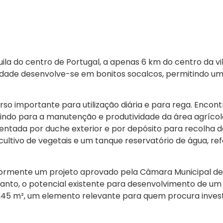
quila do centro de Portugal, a apenas 6 km do centro da
iedade desenvolve-se em bonitos socalcos, permitindo 
o importante para utilização diária e para rega. Encon
indo para a manutenção e produtividade da área agrícol
tada por duche exterior e por depósito para recolha de 
cultivo de vegetais e um tanque reservatório de água, re
teriormente um projeto aprovado pela Câmara Municipal 
anto, o potencial existente para desenvolvimento de um p
5 m², um elemento relevante para quem procura investir