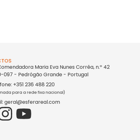
CTOS
Comendadora Maria Eva Nunes Corrêa, n.º 42
-097 - Pedrógão Grande - Portugal
fone: +351 236 488 220
ada para a rede fixa nacional)
l: geral@esferareal.com