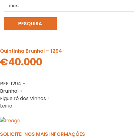
PESQUISA
LIMPAR PESQUISA
Quintinha Brunhal – 1294
€40.000
REF: 1294 –
Brunhal >
Figueiró dos Vinhos >
Leiria
Previous
N
SOLICITE-NOS MAIS INFORMAÇÕES