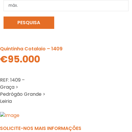
PESQUISA
LIMPAR PESQUISA
Quintinha Cotalaio – 1409
€95.000
REF: 1409 –
Graça >
Pedrógão Grande >
Leiria
Previous
N
SOLICITE-NOS MAIS INFORMAÇÕES