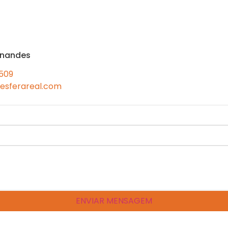
rnandes
 509
esferareal.com
ENVIAR MENSAGEM