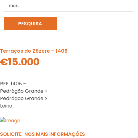
PESQUISA
LIMPAR PESQUISA
Terraços do Zêzere – 1408
€15.000
REF: 1408 –
Pedrógão Grande >
Pedrógão Grande >
Leiria
Previous
N
SOLICITE-NOS MAIS INFORMAÇÕES