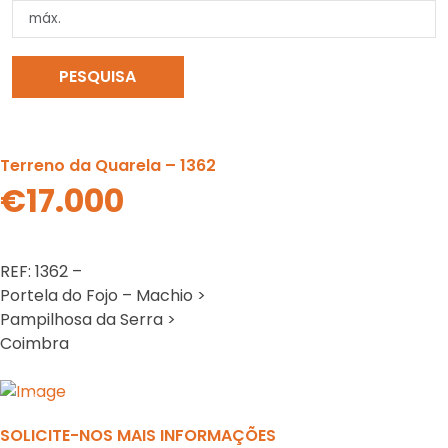
PESQUISA
LIMPAR PESQUISA
Terreno da Quarela – 1362
€17.000
REF: 1362 –
Portela do Fojo – Machio >
Pampilhosa da Serra >
Coimbra
Previous
N
SOLICITE-NOS MAIS INFORMAÇÕES