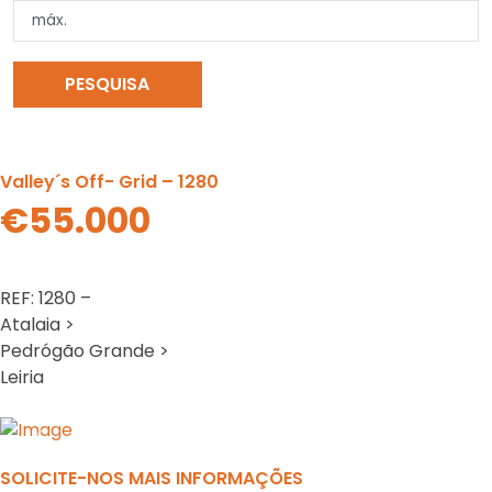
PESQUISA
LIMPAR PESQUISA
Valley´s Off- Grid – 1280
€55.000
REF: 1280 –
Atalaia >
Pedrógão Grande >
Leiria
Previous
N
SOLICITE-NOS MAIS INFORMAÇÕES